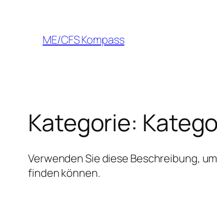
Zum
Inhalt
springen
ME/CFS Kompass
Kategorie:
Kategor
Verwenden Sie diese Beschreibung, um d
finden können.