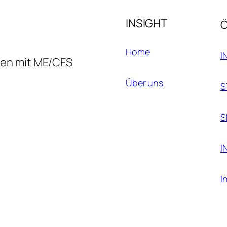
INSIGHT
Home
I
hen mit ME/CFS
Über uns
S
S
I
I